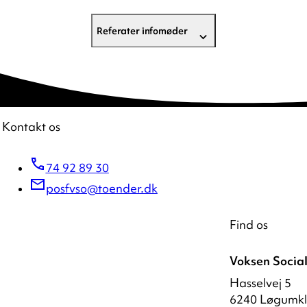
Referater infomøder
Kontakt os
74 92 89 30
posfvso@toender.dk
Find os
Voksen Socia
Hasselvej 5
6240 Løgumkl