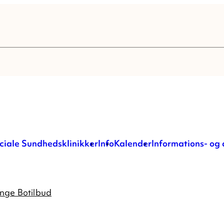
ciale Sundhedsklinikker
Info
Kalender
Informations- og
nge Botilbud