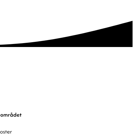
lområdet
oster