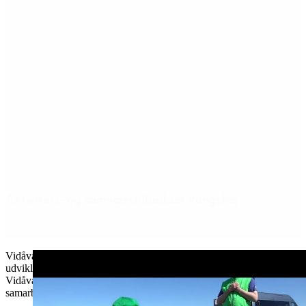
Aktivitets- og samværstilbuddet Vongshøj
Vidåværkstedet i Tønder er det største beskæftigelsestilbud for
udviklingshæmmede på Voksen socialområdet. Ud over
Vidåværkstedet har vi også 2nd Hand Shop på Hartmannsvej 1 i et
samarbejde med Tønder Forsyning.