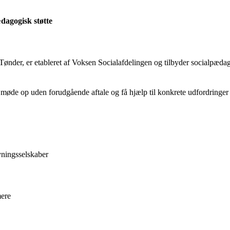
ædagogisk støtte
der, er etableret af Voksen Socialafdelingen og tilbyder socialpædagogi
n møde op uden forudgående aftale og få hjælp til konkrete udfordringer
yningsselskaber
mere