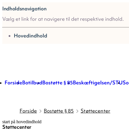
Indholdsnavigation
Vælg et link for at navigere til det respektive indhold.
gå til
Hovedindhold
Forside
Botilbud
Bostøtte § 85
Beskæftigelsen/STU
So
Forside
Bostøtte § 85
Støttecenter
start på hovedindhold
Støttecenter
senest opdateret 22. maj 2026