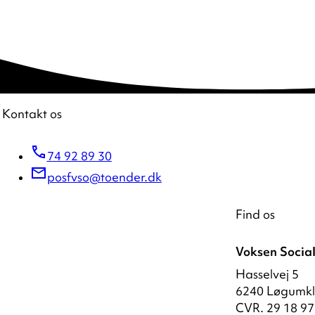
Kontakt os
74 92 89 30
posfvso@toender.dk
Find os
Voksen Socia
Hasselvej 5
6240 Løgumkl
CVR. 29 18 97