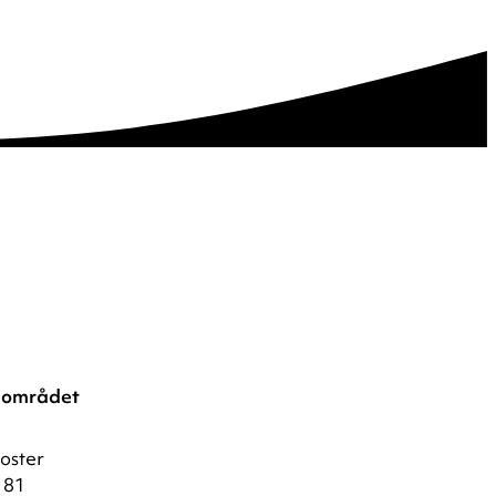
lområdet
oster
 81